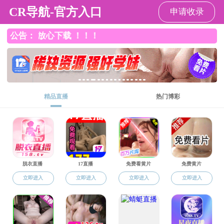
无码熟女
首 页
无码熟女概况
本科教育
研究生教育
继续教育
科研与
当前位置：
首 页
>
党群工作
党建栏
·
无码熟女 正风肃纪监督举
党务通知
·
转发关于持续整治违规吃喝
组织机构
·
转发关于开展党员干部、公
·
转发关于做好中秋、国庆期
纪检监察
·
6人被查，1人被处分，38
党委文件